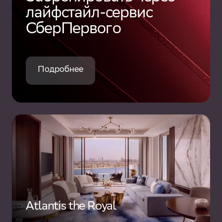
лайфстайл-сервис
СберПервого
Подробнее
Atlantis the Royal