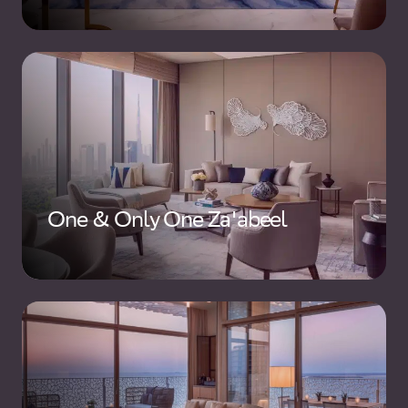
One & Only One Za'abeel