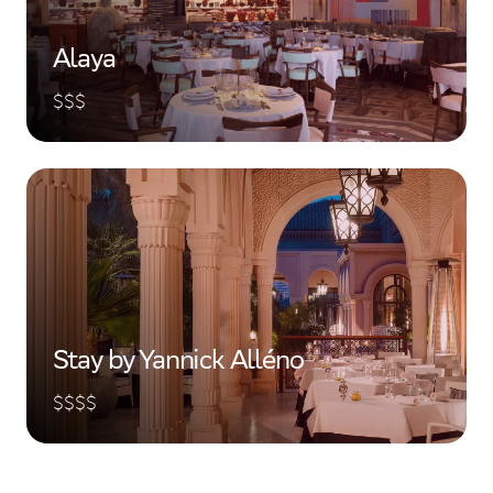
Alaya
$$$
Stay by Yannick Alléno
$$$$