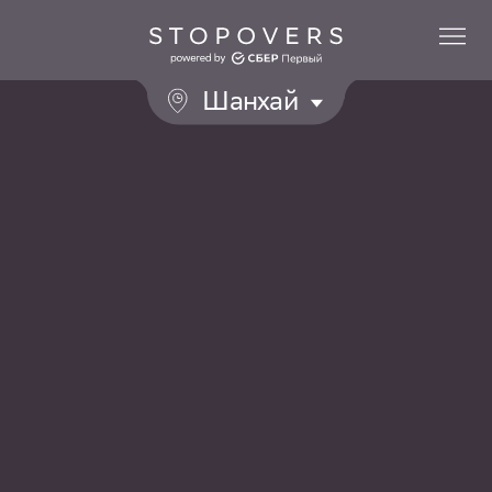
Шанхай