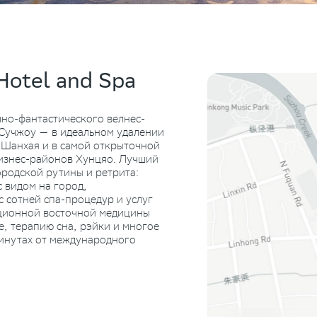
Hotel and Spa
чно-фантастического велнес-
 Сучжоу — в идеальном удалении
 Шанхая и в самой открыточной
бизнес-районов Хунцяо. Лучший
ородской рутины и ретрита:
 видом на город,
 сотней спа-процедур и услуг
иционной восточной медицины
, терапию сна, рэйки и многое
минутах от международного