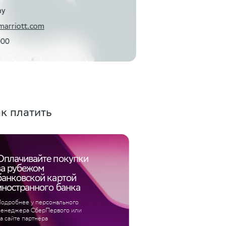
ay
marriott.com
000
к платить
Оплачивайте покупки
за рубежом
банковской картой
иностранного банка
одробнее у персонального
енеджера СберПервого или
а сайте партнёра