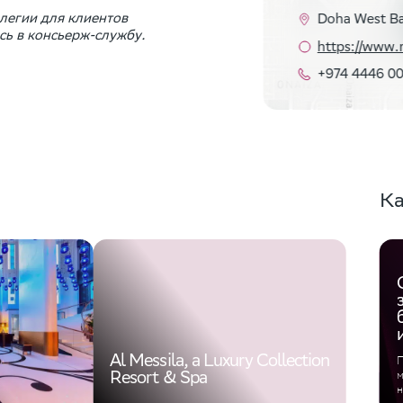
легии для клиентов
Doha West B
ь в консьерж-службу.
https://www.
+974 4446 0
Ка
Al Messila, a Luxury Collection
П
Resort & Spa
м
н