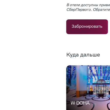
В отеле доступны приви
СберПервого. Обратитес
Забронировать
Куда дальше
W DOHA