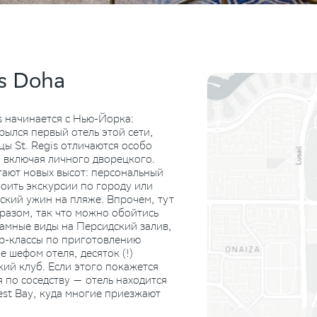
is Doha
s начинается с Нью-Йорка:
крылся первый отель этой сети,
цы St. Regis отличаются особо
 включая личного дворецкого.
гают новых высот: персональный
оить экскурсии по городу или
ский ужин на пляже. Впрочем, тут
разом, так что можно обойтись
рамные виды на Персидский залив,
р-классы по приготовлению
 шефом отеля, десяток (!)
кий клуб. Если этого покажется
 по соседству — отель находится
st Bay, куда многие приезжают