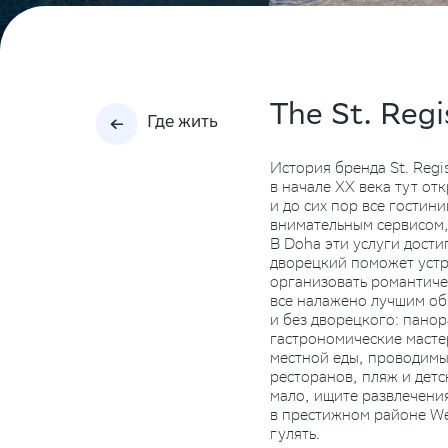
The St. Reg
Где жить
История бренда St. Regi
в начале XX века тут от
и до сих пор все гостини
внимательным сервисом,
В Doha эти услуги дости
дворецкий поможет устр
организовать романтиче
все налажено лучшим об
и без дворецкого: пано
гастрономические масте
местной еды, проводимые
ресторанов, пляж и детс
мало, ищите развлечения
в престижном районе We
гулять.