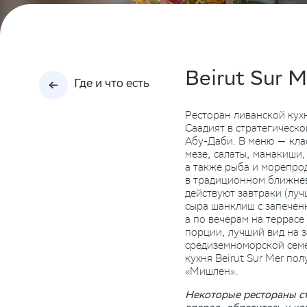
Beirut Sur M
Где и что есть
Ресторан ливанской кухн
Саадият в стратегическо
Абу-Даби. В меню — кла
мезе, салаты, манакиши,
а также рыба и морепро
в традиционном ближнев
действуют завтраки (лу
сыра шанклиш с запечен
а по вечерам на террас
порции, лучший вид на 
средиземноморской семе
кухня Beirut Sur Mer по
«Мишлен».
Некоторые рестораны с