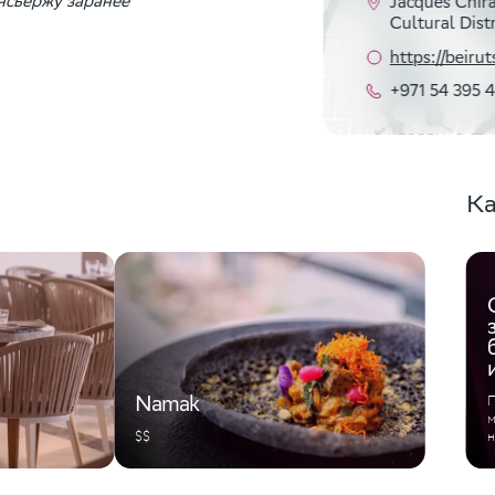
онсьержу заранее
Jacques Chira
Cultural Distr
https://beiru
+971 54 395 
Ка
Namak
П
м
$$
н