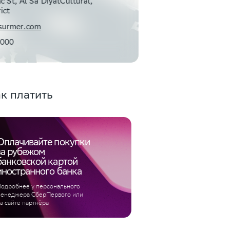
c St, Al Sa'DiyatCultural,
ict
tsurmer.com
4000
к платить
Оплачивайте покупки
за рубежом
банковской картой
иностранного банка
одробнее у персонального
енеджера СберПервого или
а сайте партнёра