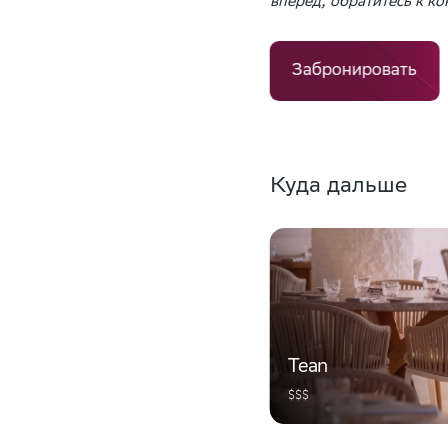
вперед, обратитесь к к
Забронировать
Куда дальше
Tean
$$$