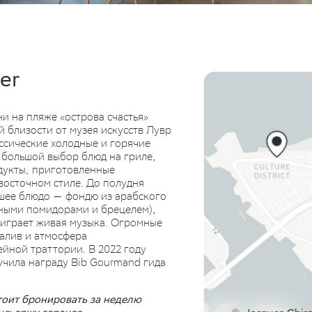
er
и на пляже «острова счастья»
й близости от музея искусств Лувр
ссические холодные и горячие
 большой выбор блюд на гриле,
дукты, приготовленные
осточном стиле. До полудня
чшее блюдо — фондю из арабского
ными помидорами и брецелем),
е играет живая музыка. Огромные
залив и атмосфера
йной траттории. В 2022 году
лучила награду Bib Gourmand гида
тоит бронировать за неделю